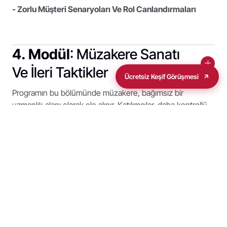
- Zorlu Müşteri Senaryoları Ve Rol Canlandırmaları
4. Modül
: Müzakere Sanatı
Ve İleri Taktikler
Ücretsiz Keşif Görüşmesi
Programın bu bölümünde müzakere, bağımsız bir
uzmanlık alanı olarak ele alınır. Katılımcılar, daha kontrollü
ve kazan–kazan odaklı müzakere yürütmeyi öğrenir.
- Müzakere Temelleri Ve Hazırlık Çerçevesi
- BATNA, ZOPA Ve Harvard Müzakere Modeli
- İleri Müzakere Taktikleri Ve Taviz Stratejileri
- Zor Kişilerle Ve Baskı Altında Müzakere
- Gerçek İş Senaryolarıyla Müzakere Simülasyonları